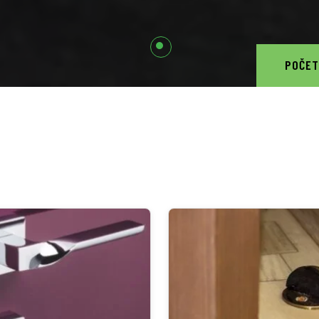
POČET