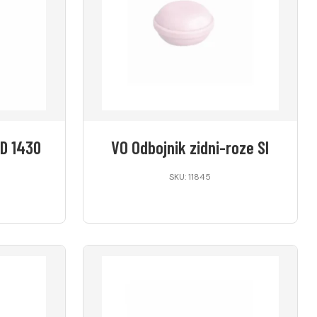
3D 1430
VO Odbojnik zidni-roze SI
SKU: 11845