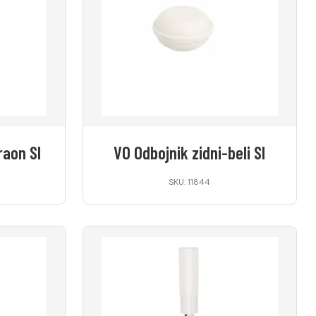
raon SI
VO Odbojnik zidni-beli SI
SKU: 11844